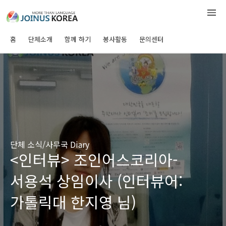
홈
단체소개
함께 하기
봉사활동
문의센터
단체 소식/사무국 Diary
<인터뷰> 조인어스코리아-
서용석 상임이사 (인터뷰어:
가톨릭대 한지영 님)