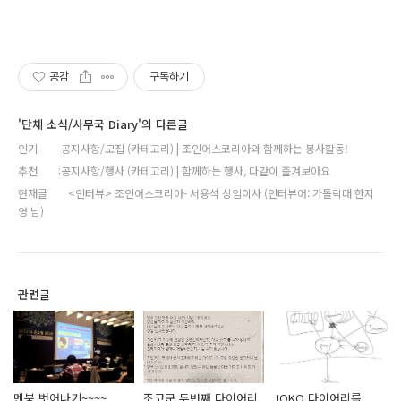
공감
구독하기
'단체 소식/사무국 Diary'의 다른글
인기
공지사항/모집 (카테고리) | 조인어스코리아와 함께하는 봉사활동!
추천
공지사항/행사 (카테고리) | 함께하는 행사, 다같이 즐겨보아요
현재글
<인터뷰> 조인어스코리아- 서용석 상임이사 (인터뷰어: 가톨릭대 한지
영 님)
관련글
멘붕 벗어나기~~~~
조코군 두번째 다이어리
JOKO 다이어리를