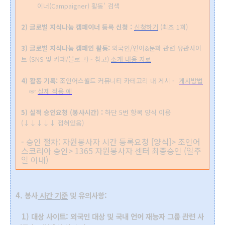
이너(Campaigner) 활동' 검색
2) 글로벌 지식나눔 캠페이너 등록 신청 :
신청하기
(최초 1회)
3)
글로벌 지식나눔
캠페인 활동:
외국인/언어&문화 관련 유관사이
트 (SNS 및 카페/블로그) - 참고)
소개 내용 자료
4) 활동 기록:
조인어스월드 커뮤니티 카테고리 내 게시 -
게시방법
☞
실제 적용 예
5) 실적 승인요청 (봉사시간) :
하단 5번 항목 양식 이용
(
↓
↓
↓
↓
↓
접혀있음)
- 승인 절차: 자원봉사자 시간 등록요청 [양식]> 조인어
스코리아 승인> 1365 자원봉사자 센터 최종승인 (일주
일 이내)
4.
봉사
시간 기준
및 유의사항:
1) 대상 사이트: 외국인 대상 및 국내 언어 재능자 그룹 관련 사