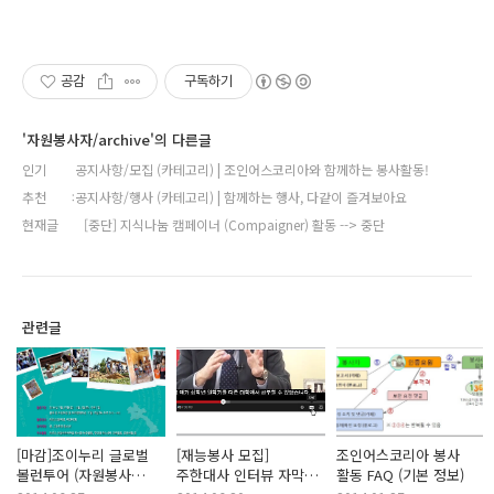
공감
구독하기
'자원봉사자/archive'의 다른글
인기
공지사항/모집 (카테고리) | 조인어스코리아와 함께하는 봉사활동!
추천
공지사항/행사 (카테고리) | 함께하는 행사, 다같이 즐겨보아요
현재글
[중단] 지식나눔 캠페이너 (Compaigner) 활동 --> 중단
관련글
[마감]조이누리 글로벌
[재능봉사 모집]
조인어스코리아 봉사
볼런투어 (자원봉사
주한대사 인터뷰 자막
활동 FAQ (기본 정보)