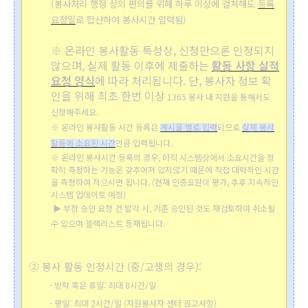
(봉사처리 행정 상의 편의를 위해 하루 이상에 걸쳐해도
등록
요청일
로
합산하여 봉사시간 입력됨)
※ 온라인 봉사활동 특성상, 신청만으론 인정되지
않으며, 실제 활동 이후에 제출하는
활동 사항 실적
요청 양식
에 따라 처리됩니다. 단, 봉사자 정보 확
인을 위해 최초 한번 이상
1365 봉사 내 지원을 통해서도
신청해주세요.
※ 온라인 봉사활동 시간 등록은
게시물 별로 입력
되므로
실제 봉사
활동에 소요된 시간
만큼 입력됩니다.
※ 온라인 봉사시간 등록의 경우,
아직 시스템상에서 소요시간을 정
확히 측정하는 기능은 갖추어져 있지않기 때문에 직접 대략적인 시간
을 측정하여 적으시면 됩니다. (현재 인증요원이 평가, 추후 지속적인
시스템 업데이트 예정)
▶ 부정 승인 요청 건 발각 시, 기존 승인된 것도 재검토하여 취소될
수 있으며 블랙리스트 등재됩니다.
②
봉사 활동 인정시간 (중/고생의 경우):
- 방학 혹은 휴일: 최대 8시간/일
- 평일: 최대 2시간/일 (자원봉사자 센터 권고사항)