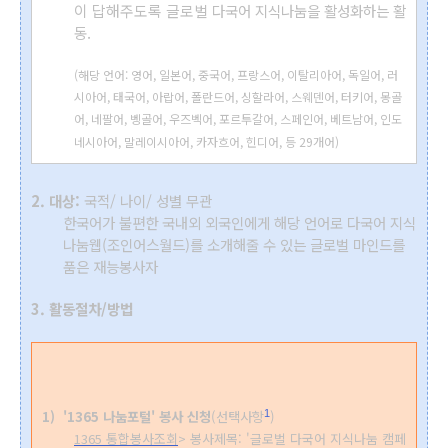
이 답해주도록 글로벌
다국어 지식나눔을 활성화하는 활
동.
(해당 언어:
영어, 일본어, 중국어, 프랑스어, 이탈리아어, 독일어, 러
시아어, 태국어, 아랍어, 폴란드어, 싱할라어, 스웨덴어, 터키어, 몽골
어, 네팔어, 벵골어, 우즈벡어, 포르투갈어, 스페인어, 베트남어, 인도
네시아어, 말레이시아어, 카자흐어, 힌디어, 등 29개어)
2. 대상
:
국적/ 나이/ 성별 무관
한국어가 불편한 국내외 외국인에게 해당 언어로
다국어 지식
나눔웹(조인어스월드)
를 소개해줄 수 있는 글로벌 마인드를
품은 재능봉사자
3. 활동절차/방법
1
1)
'1365 나눔포털' 봉사 신청
(선택사항
)
1365 통합봉사조회
> 봉사제목: '글로벌 다국어 지식나눔 캠페