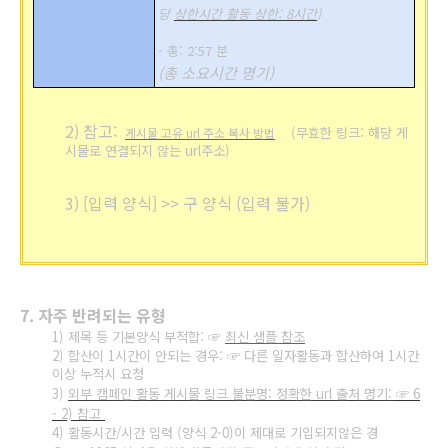
당
상한시간 활동 상한: 8시간
)
- 총: 2:57 분
(총 소요시간 명기)
2) 참고:
(무효한 링크: 해당 게
게시물 고유 url 주소 복사 방법
시물로 연결되지 않는 url주소)
3) [입력 양식] >> 구 양식 (입력 불가)
7. 자주 반려되는 유형
1) 제목 등 기본양식 부적합:
☞
최신 샘플 참조
2)
합산이 1시간이 안되는 경우:
☞
다른 일자활동과 합산하여 1시간
이상 누적시 요청
3)
외부 캠페인 활동 게시물 링크 불분명: 정확한 url 출처 명기:
☞
6
- 2) 참고
4)
활동시간/시간 입력 (양식 2-0)이 제대로 기입되지않은 경