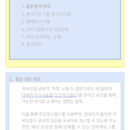
3.
활동절차/방법
4. 봉사시간 기준 및 유의사항
5. 캠페이너 서명
6.
[
양식
]
활동시간 승인요청
7. 자주 반려되는 유형
8. 문의하기
1.
활동
내용 개요
외국인들(관광객, 학생, 노동자, 결혼이주민 등)들에게
다국어 지식나눔웹(조인어스월드)
를 온라인 공간을 통해
가능한 언어로 소개하는 캠페인 활동.
이를 통해 조인어스월드를 이용하여, 한국어가 불편한 외
국인들이 궁금한 질문을 모국어로 게시할 수 있도록 하는
한편,
해당 궁금한 점에 답해줄 수 있는 언어재능그룹