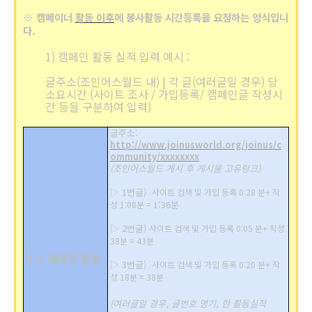
※ 캠페이너
활동 이후
에 봉사활동 시간등록을 요청하는 양식입니
다.
1)
캠페인 활동 실적 입력 예시 :
글주소(조인어스월드 내) | 각 글(여러글일 경우) 당
소요시간 (사이트 조사 / 가입등록/ 캠페인글 작성시
간 등을 구분하여 입력)
글주소:
http://www.joinusworld.org/joinus/c
ommunity/xxxxxxxx
(조인어스월드 게시 후 게시물 고유링크)
▷ 1번글)
사이트 검색 및 가입 등록 0:28 분+ 작
1:36분
성 1:08분 =
▷
2번글)
사이트 검색 및 가입 등록 0:05 분+ 작성
38분 = 43분
2-2. 캠페인 활동
▷
3번글)
사이트 검색 및 가입 등록 0:20 분+ 작
성 18분 = 38분
(여러글일 경우, 글번호 명기,
한 활동실적