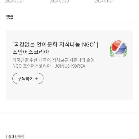
여행) - 라오스 1기 모집
제작 봉사자 모집
2014.06.27
2014.06.20
2014.01.27
(선착순)
댓글
'국경없는 언어문화 지식나눔 NGO' |
조인어스코리아
외국인을 위한 다국어 지식교류 커뮤니티 운영
NGO 조인어스코리아 - JOINUS KOREA
구독하기
[ 퀵메신저🖱️]