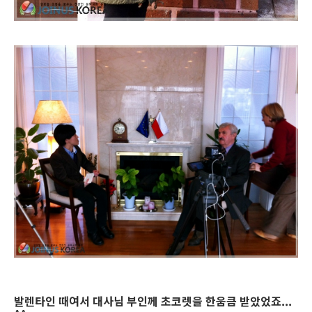
발렌타인 때여서 대사님 부인께 초코렛을 한움큼 받았었죠...