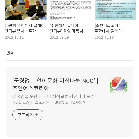
⑪번째 주한대사 릴레이
‘주한대사 릴레이
[조인어스코리아
인터뷰 행사 - 주한
인터뷰’ 촬영 감독님
주한대사 릴레이
아일랜드 대사
소개
인터뷰어 1기를
2012.10.11
2012.03.29
2012.02.13
마감하며..
댓글
'국경없는 언어문화 지식나눔 NGO' |
조인어스코리아
외국인을 위한 다국어 지식교류 커뮤니티 운영
NGO 조인어스코리아 - JOINUS KOREA
구독하기