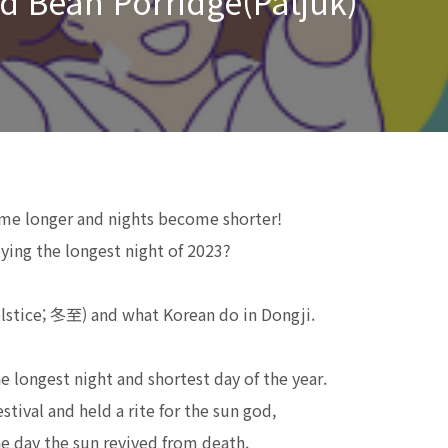
ed Bean Porridge(Patjuk)’
me longer and nights become shorter!
oying the longest night of 2023?
olstice; 冬至) and what Korean do in Dongji.
e longest night and shortest day of the year.
stival and held a rite for the sun god,
he day the sun revived from death.