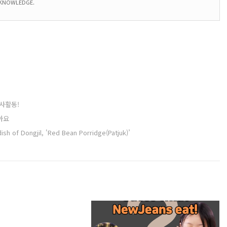
KNOWLEDGE.
사활동!
아요
sh of Dongjil, 'Red Bean Porridge(Patjuk)’