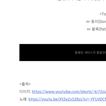
<To
✏️
동지[DongJ
✏️
팥죽[Patj
동영상 서비스가 종료되어
<
출처
>
이미지
:
https://www.youtube.com/shorts/-ki7jlz
노래
:
https://youtu.be/XYZeZv3Z8zs?si=-YFUVDC