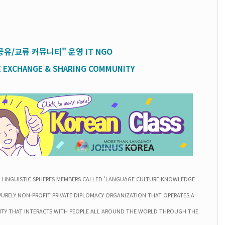
공유/교류 커뮤니티" 운영
IT
NGO
 EXCHANGE & SHARING COMMUNITY
20 LINGUISTIC SPHERES MEMBERS CALLED 'LANGUAGE CULTURE KNOWLEDGE
 PURELY NON-PROFIT PRIVATE DIPLOMACY ORGANIZATION THAT OPERATES A
TY THAT INTERACTS WITH PEOPLE ALL AROUND THE WORLD THROUGH THE