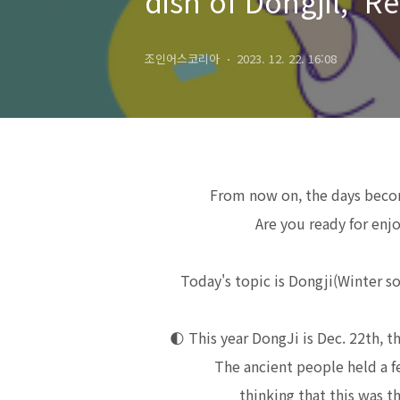
dish of Dongjil, 'R
조인어스코리아
2023. 12. 22. 16:08
From now on, the days beco
Are you ready for enj
Today's topic is Dongji(Winter s
🌓
This year DongJi is Dec. 22th, th
The ancient people held a fe
thinking that this was t