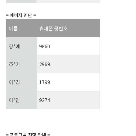
= 예비자 명단 =
이름
휴대폰 뒷번호
강*예
9860
조*기
2969
이*경
1799
이*인
9274
= 프로그램 진행 안내 =