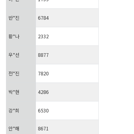
반*진
6784
황*나
2332
우*선
8877
전*진
7820
박*현
4286
강*희
6530
안*해
8671