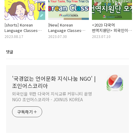
[shorts] Korean
[New] Korean
<2023 다국어
Language Classes
Language Classes
번역지원단> 외국인이
that you want ! With
that you want ! With
자주 찾는 질문/답변
2023.08.17
2023.07.30
2023.07.10
Your Taste, Try Free
Your Taste, Try
(FAQ) 번역 지원단을
Trial Classes ! [~ Aug
Free Trial Classes ! [~
모집 합니다! (후원:
댓글
20]
Aug 20]
서울시) (~ 8/1)
'국경없는 언어문화 지식나눔 NGO' |
조인어스코리아
외국인을 위한 다국어 지식교류 커뮤니티 운영
NGO 조인어스코리아 - JOINUS KOREA
구독하기