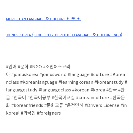
ᴍᴏʀᴇ ᴛʜᴀɴ ʟᴀɴɢᴜᴀɢᴇ & ᴄᴜʟᴛᴜʀᴇ👩 ❤ 👨
ᴊᴏɪɴᴜs ᴋᴏʀᴇᴀ (sᴇᴏᴜʟ ᴄɪᴛʏ ᴄᴇʀᴛɪғɪᴇᴅ ʟᴀɴɢᴜᴀɢᴇ & ᴄᴜʟᴛᴜʀᴇ ɴɢᴏ)
#언어
#문화
#NGO
#조인어스코리
아
#joinuskorea
#joinusworld
#language
#culture
#Korea
nclass
#Koreanlanguage
#learningkorean
#koreanstudy
#
languagestudy
#languageclass
#korean
#korea
#한국
#한
글
#한국어
#한국어공부
#한국어교실
#koreanculture
#한국문
화
#koreanfriends
#문화교류
#운전면허
#Drivers License
#in
koreal
#외국인
#foreigners