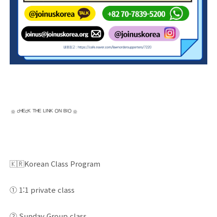
🔅ᶜᴴᴱᶜᴷ ᵀᴴᴱ ᴸᴵᴺᴷ ᴼᴺ ᴮᴵᴼ🔅
🇰🇷Korean Class Program⠀
① 1:1 private class
② Sunday Group class ⠀