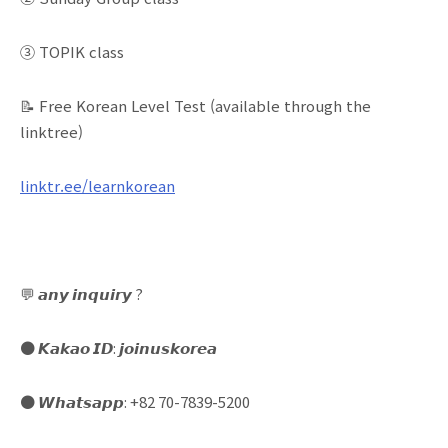
③ TOPIK class
📝 Free Korean Level Test (available through the
linktree)
linktr.ee/learnkorean
💬 𝙖𝙣𝙮 𝙞𝙣𝙦𝙪𝙞𝙧𝙮 ?
● 𝙆𝙖𝙠𝙖𝙤 𝙄𝘿: 𝙟𝙤𝙞𝙣𝙪𝙨𝙠𝙤𝙧𝙚𝙖⠀
● 𝙒𝙝𝙖𝙩𝙨𝙖𝙥𝙥: +82 70-7839-5200⠀