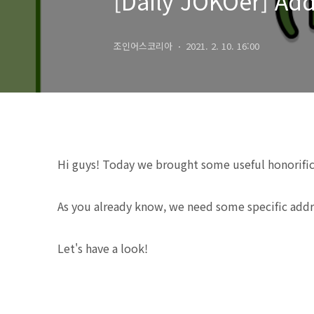
[Daily JOKOer] Add
조인어스코리아
2021. 2. 10. 16:00
Hi guys! Today we brought some useful honorific
As you already know, we need some specific addres
Let's have a look!