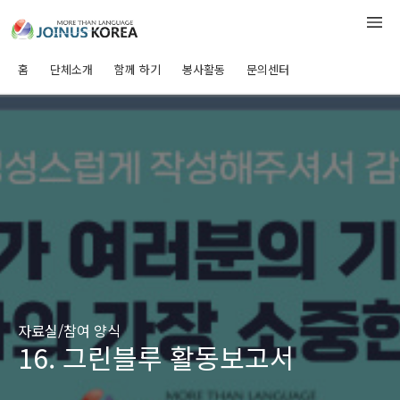
홈
단체소개
함께 하기
봉사활동
문의센터
자료실/참여 양식
16. 그린블루 활동보고서