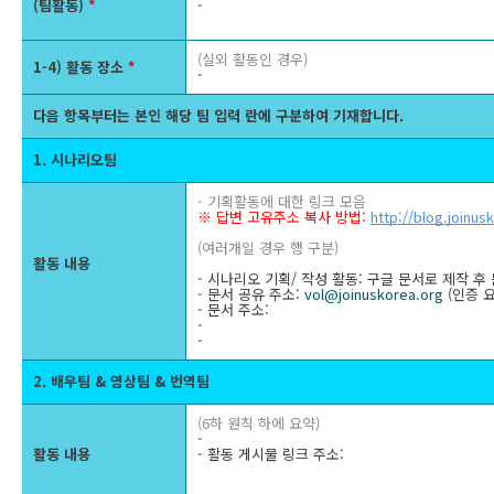
(팀활동)
*
-
(실외 활동인 경우)
1-4) 활동 장소
*
-
다음 항목부터는 본인 해당 팀 입력 란에 구분하여 기재합니다.
1. 시나리오팀
- 기획활동에 대한 링크 모음
※ 답변 고유주소 복사 방법:
http://blog.joinus
(여러개일 경우 행 구분)
활동 내용
- 시나리오 기획/ 작성 활동: 구글 문서로 제작 후
- 문서 공유 주소:
vol@joinuskorea.org
(인증 
- 문서 주소:
-
-
2. 배우팀 & 영상팀 & 번역팀
(6하 원칙 하에 요약)
-
활동 내용
- 활동 게시물 링크 주소: