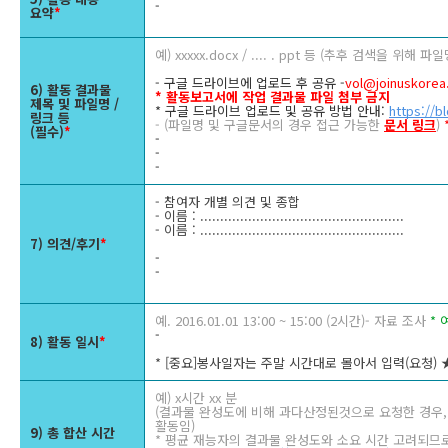
-
요약
*
예) xxxxx.docx / .... . ppt 등 (추후 검색을 위
- 구글 드라이브에 업로드 후 공유 -
vol@joinuskore
6) 활동 결과물
* 활동보고서에 작업 결과물 파일 첨부 금지
제목 및 파일명 /
* 구글 드라이브 업로드 및 공유 방법 안내:
https://b
링크 등
- (파일명 및 구글문서의 경우 접근 가능한
문서 링크
)
(필수)
*
-
-
-
- 참여자 개별 의견 및 종합
- 이름 : ...................................................
- 이름 : ...................................................
7) 의견/후기
*
-
-
예. 2016.01.01 13:00 ~ 15:00 (2시간)- 자료 조사
* 
-
8) 활동 일시
*
* [중요]봉사일자는 주말 시간대로 몰아서 입력(요청) 
예) x시간 xx 분
(결과물 완성도에 비해 과다산정된것으로 요청한 경우, 
활동임)
9) 총 합산 시간
* 평균 재능자의 결과물 완성도와 소요 시간 고려되므