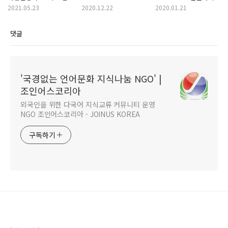
공고 (~2021.06.19/토)
open(exam preparing
안내 (New year party)
2021.05.23
2020.12.22
2020.01.21
lecture)
- invitation 🎉
댓글
'국경없는 언어문화 지식나눔 NGO' |
조인어스코리아
외국인을 위한 다국어 지식교류 커뮤니티 운영
NGO 조인어스코리아 - JOINUS KOREA
구독하기