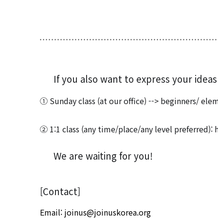
If you also want to express your ideas
⠀
① Sunday class (at our office) --> beginners/ ele
⠀
② 1:1 class (any time/place/any level preferred)
:
We are waiting for you!
😉
⠀
[Contact]
Email
:
joinus@joinuskorea.org