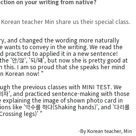
ction on your writing from native?
orean teacher Min share us their special class.
ry, and changed the wording more naturally 
wants to convey in the writing. We read the 
 practiced to applied it in a new sentence! 
e '안/않', '되/돼', but now she is pretty good at 
ith this. I am so proud that she speaks her mind 
in Korean now! "
⠀
ugh the previous classes with MINI TEST. We 
'의자', and practiced sentence-making with those 
e explaining the image of shown photo card in 
sions like '악수를 하다(Shaking hands)', and '다리를 
rossing legs)' "
-By Korean teacher, Min