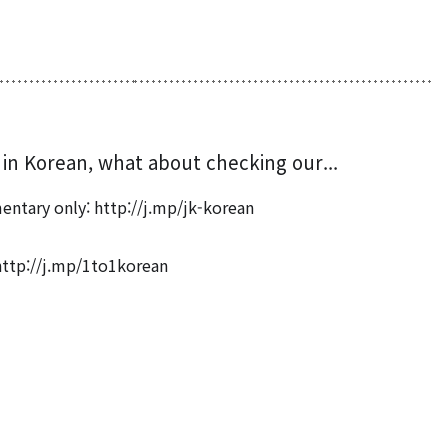
 in Korean, what about checking our...
mentary only
: http://j.mp/jk-korean
 http://j.mp/1to1korean