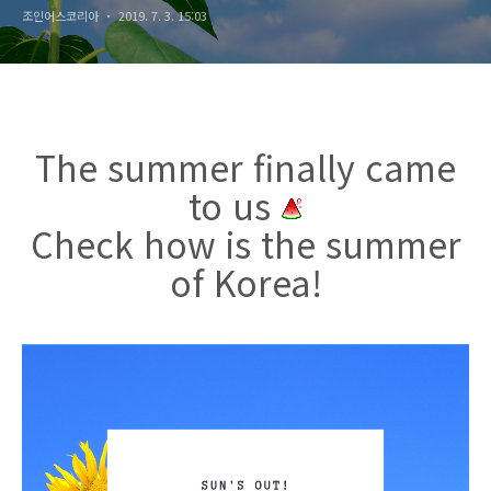
조인어스코리아
2019. 7. 3. 15:03
The summer finally came
to us
Check how is the summer
of Korea!