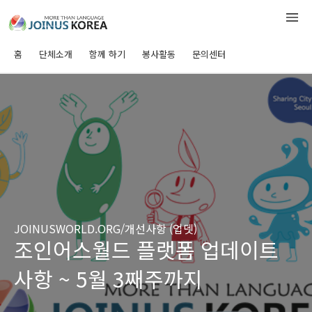
홈
단체소개
함께 하기
봉사활동
문의센터
JOINUSWORLD.ORG/개선사항 (업뎃)
조인어스월드 플랫폼 업데이트
사항 ~ 5월 3째주까지