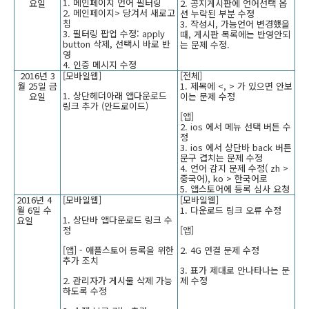
1. 메인페이지 언어 필터링
요일
2. 공지게시판에 언어선택 옵
2. 메인페이지> 당겨서 새로고
션 누락된 부분 수정
침
3. 작성시, 가능언어 변경했을
3. 필터링 팝업 수정: apply
때, 게시판 목록에는 반영안되
button 삭제, 선택시 바로 반
는 문제 수정.
영
4. 인증 메시지 수정
2016년 3
[모바일웹]
[전체]
월 25일 금
1. 제목에 <, > 가 있으면 안보
1. 상단헤더아래 앱다운로드
요일
이는 문제 수정
링크 추가 (안드로이드)
[앱]
2. ios 에서 메뉴 선택 버튼 수
정
3. ios 에서 상단바 back 버튼
문구 겹치는 문제 수정
4. 언어 감지 문제 수정( zh >
중국어), ko > 한국어로
5. 앱스토어에 등록 심사 요청
2016년 4
[모바일웹]
[모바일웹]
월 6일 수
1. 다운로드 링크 오류 수정
1. 상단바 앱다운로드 링크 수
요일
정
[앱]
[앱] - 애플스토어 등록을 위한
2. 4G 연결 문제 수정
추가 조치
3. 표가 제대로 안나타나는 문
2. 관리자가 게시물 삭제 가능
제 수정
하도록 수정