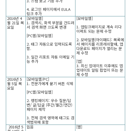
3. 스팸 보고 기능 추가
4. 로그인 페이지에서 EULA
링크 추가
2016년 4
[모바일웹]
[모바일웹]
월 21일 목
1. 검색시, 회색 부분을 건드려
1. 앱링크페이지로 계속 리다
요일
서 검색 화면 끄도록 변경
이렉트 되는 문제 수정
[PC웹/모바일웹]
2. 모바일웹(아이패드): 목록에
2. 태그 자동으로 입력되도록
서 페이지를 리프레쉬할때, 앱
함.
다운로드 페이지가 열리는 문
제 수정
3. 일간 리포트 자동 이메일 기
능 추가
[앱]
3. 최신 업데이트 이후에도 앱
업데이트 알림 팝업이 뜨는 문
제 수정
2016년 5
[모바일웹/PC]
월 5일 목
1. 전문가에게 묻기 버튼 삭제
요일
[PC웹/모바일웹]
2. 랭킹페이지: 우수 질문/답
변/ 글/답글 (주간/월간/연간)
페이지 제작
3. 전체 검색 영역에 태그도 검
색범위에 포함
2016년 5
없음
[웹]