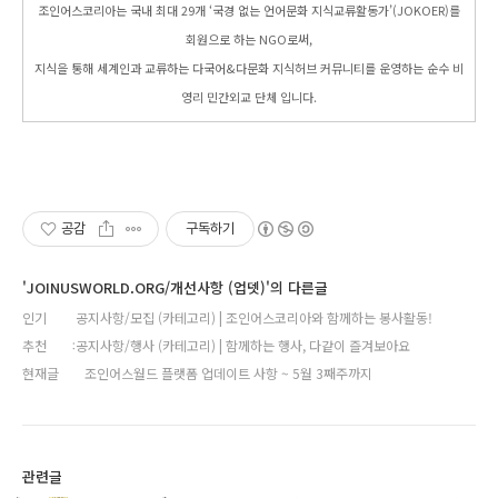
조인어스코리아는 국내 최대 29개 ‘국경 없는 언어문화 지식교류활동가’(JOKOER)를
회원으로 하는 NGO로써,
지식을 통해 세계인과 교류하는 다국어&다문화 지식허브 커뮤니티를 운영하는 순수 비
영리 민간외교 단체 입니다.
공감
구독하기
'JOINUSWORLD.ORG/개선사항 (업뎃)'의 다른글
인기
공지사항/모집 (카테고리) | 조인어스코리아와 함께하는 봉사활동!
추천
공지사항/행사 (카테고리) | 함께하는 행사, 다같이 즐겨보아요
현재글
조인어스월드 플랫폼 업데이트 사항 ~ 5월 3째주까지
관련글