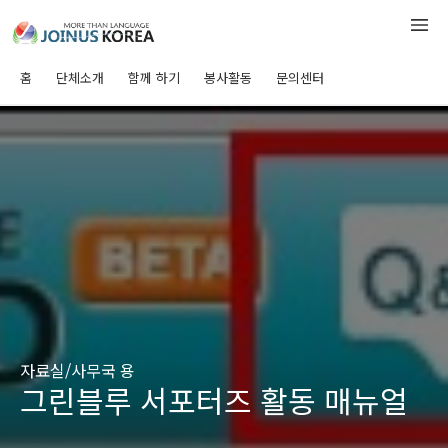
홈
단체소개
함께 하기
봉사활동
문의센터
자료실/사무국 용
그린블루 서포터즈 활동 매뉴얼