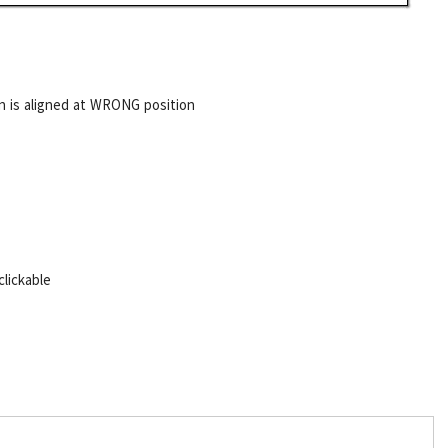
ton is aligned at WRONG position
clickable