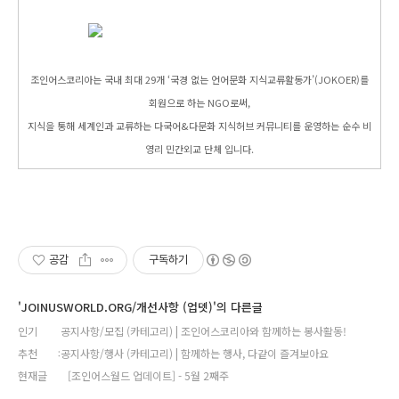
조인어스코리아는 국내 최대 29개 ‘국경 없는 언어문화 지식교류활동가’(JOKOER)를
회원으로 하는 NGO로써,
지식을 통해 세계인과 교류하는 다국어&다문화 지식허브 커뮤니티를 운영하는 순수 비
영리 민간외교 단체 입니다.
공감
구독하기
'JOINUSWORLD.ORG/개선사항 (업뎃)'의 다른글
인기
공지사항/모집 (카테고리) | 조인어스코리아와 함께하는 봉사활동!
추천
공지사항/행사 (카테고리) | 함께하는 행사, 다같이 즐겨보아요
현재글
[조인어스월드 업데이트] - 5월 2째주