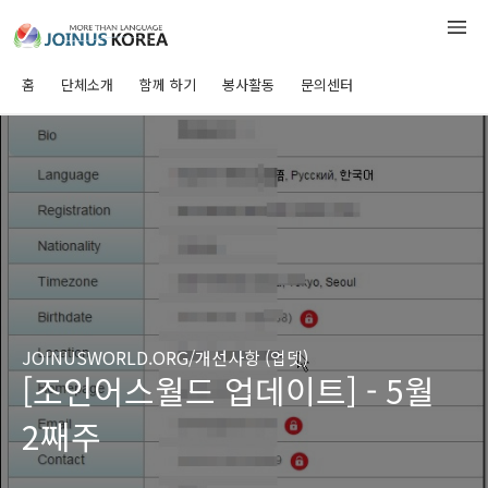
홈
단체소개
함께 하기
봉사활동
문의센터
JOINUSWORLD.ORG/개선사항 (업뎃)
[조인어스월드 업데이트] - 5월
2째주