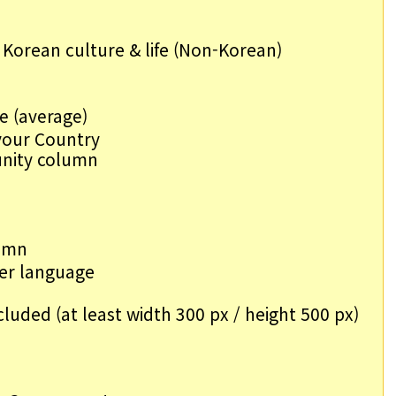
 Korean culture & life (Non-Korean)
e (average)
your Country
unity column
lumn
her language
cluded (at least width 300 px / height 500 px)