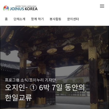
홈
단체소개
함께 하기
봉사활동
문의센터
프로그램 소식/조이누리 기자단
오지인- ① 6박 7일 동안의
한일교류