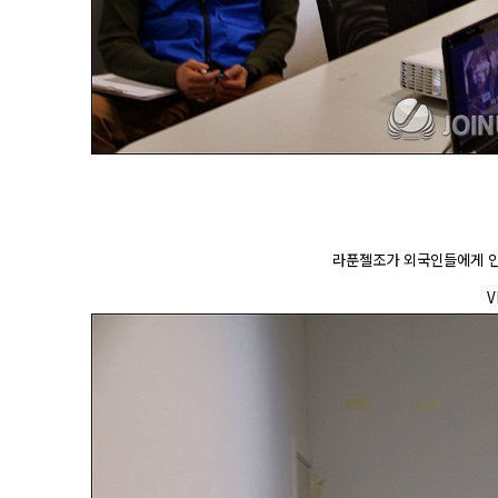
라푼젤조가
외국인들에게 인
V