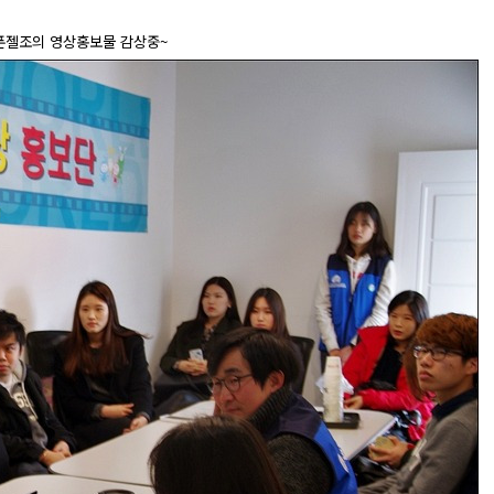
젤조의 영상홍보물 감상중~