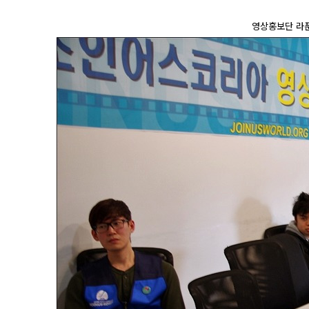
영상홍보단
라푼