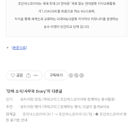
조인어스코리아는 국내 최대 20 언어권 ‘국경 없는 언어문화 지식교류활동
가’(JOKOER)를 회원으로 하는 NGO로써,
지식을 통해 세계인과 교류하는 다국어&다문화 지식허브 커뮤니티를 운영하는
순수 비영리 민간외교 단체 입니다.
[본문으로]
공감
구독하기
'단체 소식/사무국 Diary'의 다른글
인기
공지사항/모집 (카테고리) | 조인어스코리아와 함께하는 봉사활동!
추천
공지사항/행사 (카테고리) | 함께하는 행사, 다같이 즐겨보아요
현재글
조이너스코리아 (X) ? → 조인어스코리아 (O) 🥰 ! ◆ 조인어스코리아 명
칭 표기법 안내