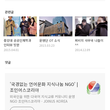
관련글
중앙대 공공인재학과
운영단 OT 소식
찌비의 사무국 나들이
인터뷰 방문
^^
2015.03.23
2015.04.01
2014.12.09
댓글
'국경없는 언어문화 지식나눔 NGO' |
조인어스코리아
외국인을 위한 다국어 지식교류 커뮤니티 운영
NGO 조인어스코리아 - JOINUS KOREA