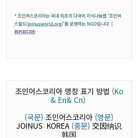
* 조인어스코리아는 국내 최초의 다국어 지식나눔웹 '조인어
스월드(
joinusworld.org
)'를 운영하는 NGO입니다. (
위키피디아
)
조인어스코리아 명칭 표기 방법
(
Ko
& En& Cn
)
(국문)
조인어스코리아
(영문)
JOINUS
v
KOREA
(중문)
交因纳识
韩国