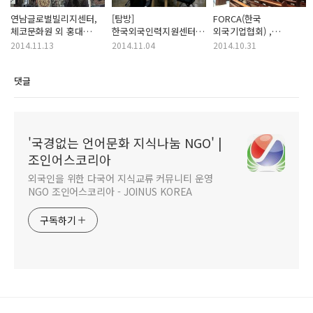
연남글로벌빌리지센터,
[탐방]
FORCA(한국
체코문화원 외 홍대
한국외국인력지원센터
외국기업협회) ,
게스트하우스 일대 홍보
금천글로벌빌리지센터
명동성당
2014.11.13
2014.11.04
2014.10.31
협조
댓글
'국경없는 언어문화 지식나눔 NGO' |
조인어스코리아
외국인을 위한 다국어 지식교류 커뮤니티 운영
NGO 조인어스코리아 - JOINUS KOREA
구독하기