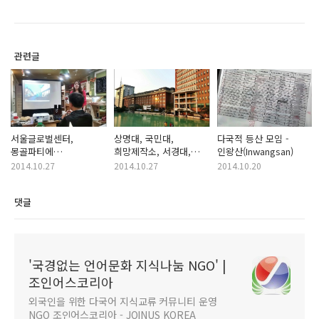
관련글
서울글로벌센터,
상명대, 국민대,
다국적 등산 모임 -
몽골파티에
희망제작소, 서경대,
인왕산(Inwangsan)
다녀왔습니다~~ ^^
대일외고 방문
2014.10.27
2014.10.27
2014.10.20
댓글
'국경없는 언어문화 지식나눔 NGO' |
조인어스코리아
외국인을 위한 다국어 지식교류 커뮤니티 운영
NGO 조인어스코리아 - JOINUS KOREA