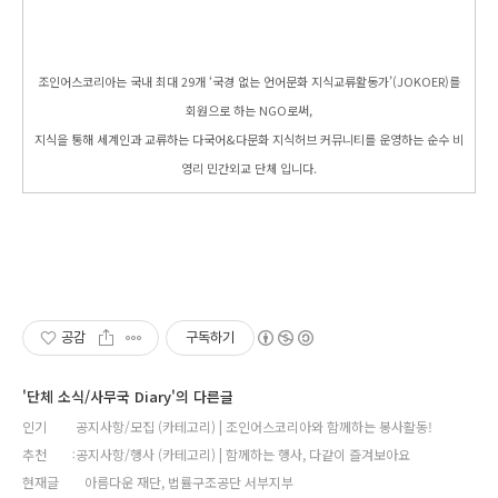
조인어스코리아는 국내 최대 29개 ‘국경 없는 언어문화 지식교류활동가’(JOKOER)를
회원으로 하는 NGO로써,
지식을 통해 세계인과 교류하는 다국어&다문화 지식허브 커뮤니티를 운영하는 순수 비
영리 민간외교 단체 입니다.
공감
구독하기
'단체 소식/사무국 Diary'의 다른글
인기
공지사항/모집 (카테고리) | 조인어스코리아와 함께하는 봉사활동!
추천
공지사항/행사 (카테고리) | 함께하는 행사, 다같이 즐겨보아요
현재글
아름다운 재단, 법률구조공단 서부지부