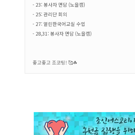
- 23: 봉사자 면담 (노을캠)
- 25: 관리단 회의
- 27:
열린한국어교실 수업
- 28,31:
봉사자 면담 (노을캠)
좋고좋고 조코팅! 🥰☘