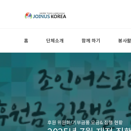
홈
단체소개
함께 하기
봉사
후원 위원회/기부금품 모금& 집행 현황