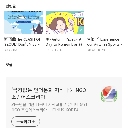
관련글
🇰🇷🏙️The CLASH Of
🍁<Autumn Picnic> A
🍁[D-7] Experience
SEOUL: Don’t Miss
Day to Remember!👫
our Autumn Sports
the Battle for Seoul!
Day (체육대회)! (10.27
2025.04.11
2024.12.10
2024.10.20
⚡| May 11, 2025 🗓️ |
Sun 10AM) 🍁
Free Registration!
댓글
'국경없는 언어문화 지식나눔 NGO' |
조인어스코리아
외국인을 위한 다국어 지식교류 커뮤니티 운영
NGO 조인어스코리아 - JOINUS KOREA
구독하기