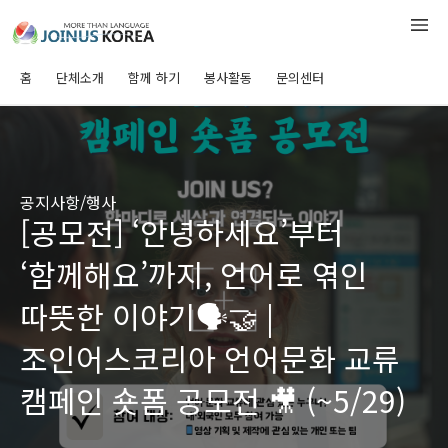
홈
단체소개
함께 하기
봉사활동
문의센터
공지사항/행사
[공모전] ‘안녕하세요’부터
‘함께해요’까지, 언어로 엮인
따뜻한 이야기🗣️🤝 |
조인어스코리아 언어문화 교류
캠페인 숏폼 공모전 🎥 (~5/29)