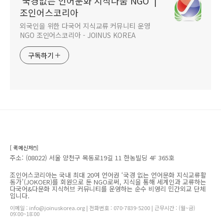
'국경없는 언어문화 지식나눔 NGO' |
조인어스코리아
외국인을 위한 다국어 지식교류 커뮤니티 운영
NGO 조인어스코리아 - JOINUS KOREA
구독하기
[ 퀵메신저🖱️]
주소: (08022) 서울 양천구 목동로19길 11 한농빌딩 4F 365호
조인어스코리아는 국내 최대 20여 언어권 ‘국경 없는 언어문화 지식교류활
동가’(JOKOER)를 회원으로 둔 NGO로써, 지식을 통해 세계인과 교류하는
다국어&다문화 지식허브 커뮤니티를 운영하는 순수 비영리 민간외교 단체
입니다.
이메일 : info@joinuskorea.org | 전화번호 : 070-7839-5200 | 근무시간 : (월~금)
09:00~18:00