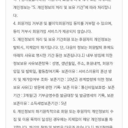
개인정보는 “5. 개인정보의 처리 및 보유 기간”에 따라 처리합니
다.
4. 회원가입 거부권 및 불이익
회원가입 동의를 거부할 수 있으며,
동의 거부시 회원가입 서비스가 제공되지 않습니다.
5. 개인정보의 처리 및 보유 기간
회원 또는 후원자의 개인정보는
탈퇴시, 지체없이 파기됩니다. 단, 다음의 정보는 회원탈퇴 후에도
아래의 사유로 명시한 기간 동안 보존됩니다.
1) 내부 방침에 의한
정보보유 사유
보존항목 : 성명, 생년월일, 주소, 후원내역, 회원가
입일 및 탈퇴일, 활동참여기록
- 보존이유 : 서비스이용의 혼선 방
지 및 재가입여부 조회
- 보존기간 : 10년
2) 관계법령에 의한 정보
보유 사유
(1) 방문에 관한 기록
- 보존 이유 : 통신비밀보호법
- 보존
기간 : 3개월
(2) 기부금영수증 발급대장 및 발급명세의 기록, 보관
보존이유 : 소득세법
보존기간 : 5년
6. 개인정보의 파기
원칙적으로 회원 또는 후원자의 개인정보의 수
집 및 이용 목적이 달성된 경우에는 지체없이 해당 개인정보를 파
기합니다. 파기의 절차 및 방법은 다음과 같습니다.
1) 파기절차
목