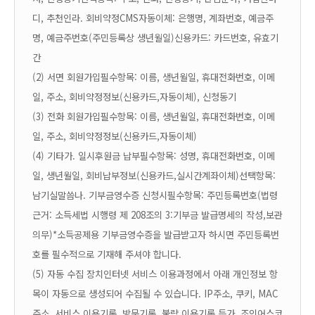
디, 추천인
라. 회비약정
CMS자동이체: 은행명, 계좌번호, 예금주
명, 예금주번호(주민등록상 생년월일)
신용카드: 카드번호, 유효기
간
(2) 서면 회원가입
필수항목: 이름, 생년월일, 휴대전화번호, 이메
일, 주소, 회비약정정보(신용카드,자동이체), 신청동기
(3) 전화 회원가입
필수항목: 이름, 생년월일, 휴대전화번호, 이메
일, 주소, 회비약정정보(신용카드,자동이체)
(4) 기타
가. 일시후원금 납부
필수항목: 성명, 휴대전화번호, 이메
일, 생년월일, 회비납부정보(신용카드,실시간계좌이체)
선택항목:
남기실말씀
나. 기부금영수증 신청시
필수항목: 주민등록번호(법령
근거: 소득세법 시행령 제 208조의 3:기부금 발급명세의 작성,보관
의무)
*소득공제용 기부금영수증을 발급받고자 하시면 주민등록번
호를 필수적으로 기재해 주셔야 합니다.
(5) 자동 수집 장치
인터넷 서비스 이용과정에서 아래 개인정보 항
목이 자동으로 생성되어 수집될 수 있습니다. IP주소, 쿠키, MAC
주소, 서비스 이용기록, 방문기록, 불량 이용기록 등
가. 조인어스코