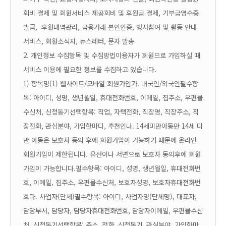
회비 결제 및 회원서비스 제공
회비 및 후원금 결제, 기부금영수증
발급, 후원내역관리, 금융거래 본인인증, 행사참여 및 활동 안내
서비스, 회원소식지, 뉴스레터, 문자 발송
2. 개인정보 수집항목 및 수집방법
이용자가 회원으로 가입하실 때
서비스 이용에 필요한 정보를 수집하고 있습니다.
1) 항목명
(1) 웹사이트/모바일 회원가입
가. 내국인/외국인
필수항
목: 아이디, 성명, 생년월일, 휴대전화번호, 이메일, 집주소, 우편물
수신처, 신청동기
선택항목: 직업, 자택전화, 직장명, 직장주소, 직
장전화, 관심분야, 가입한마디, 추천인
나. 14세미만아동
만 14세 미
만 아동은 보호자 동의 후에 회원가입이 가능하기 때문에 온라인
회원가입이 제한됩니다. 유선이나 서면으로 보호자 동의후에 회원
가입이 가능합니다.
필수항목: 아이디, 성명, 생년월일, 휴대전화번
호, 이메일, 집주소, 우편물수신처, 보호자성명, 보호자휴대전화번
호
다. 사업자(단체)
필수항목: 아이디, 사업자명(단체명), 대표자,
담당부서, 담당자, 담당자휴대전화번호, 담당자이메일, 우편물수신
처, 신청동기
선택항목: 주소, 전화, 신청동기, 관심분야, 가입한마