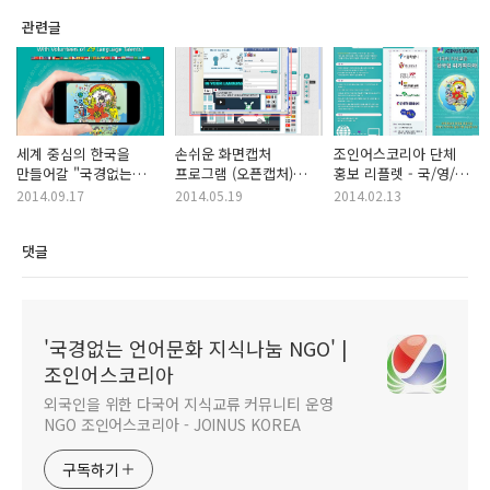
관련글
세계 중심의 한국을
손쉬운 화면캡처
조인어스코리아 단체
만들어갈 "국경없는
프로그램 (오픈캡처)
홍보 리플렛 - 국/영/일/
언어문화 지식교류
사용 소개
중문 및 요청하기 양식
2014.09.17
2014.05.19
2014.02.13
활동가"를 모집합니다.
댓글
'국경없는 언어문화 지식나눔 NGO' |
조인어스코리아
외국인을 위한 다국어 지식교류 커뮤니티 운영
NGO 조인어스코리아 - JOINUS KOREA
구독하기