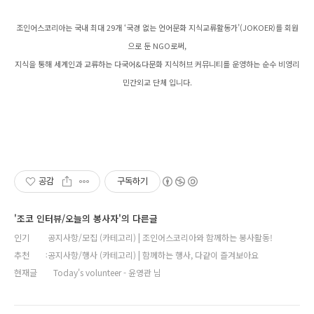
조인어스코리아는 국내 최대 29개 ‘국경 없는 언어문화 지식교류활동가’(JOKOER)를 회원
으로 둔 NGO로써,
지식을 통해 세계인과 교류하는 다국어&다문화 지식허브 커뮤니티를 운영하는 순수 비영리
민간외교 단체 입니다.
공감
구독하기
'조코 인터뷰/오늘의 봉사자'의 다른글
인기
공지사항/모집 (카테고리) | 조인어스코리아와 함께하는 봉사활동!
추천
공지사항/행사 (카테고리) | 함께하는 행사, 다같이 즐겨보아요
현재글
Today's volunteer - 윤영관 님