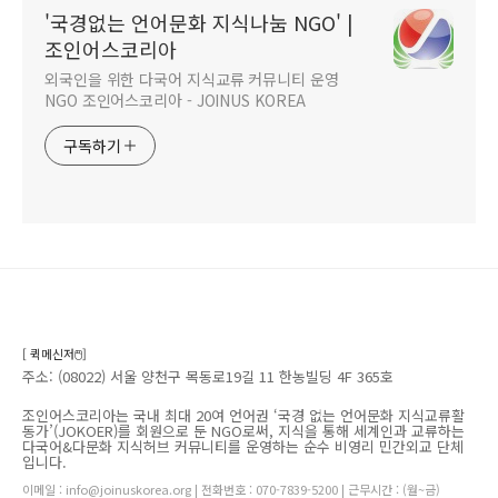
'국경없는 언어문화 지식나눔 NGO' |
조인어스코리아
외국인을 위한 다국어 지식교류 커뮤니티 운영
NGO 조인어스코리아 - JOINUS KOREA
구독하기
[ 퀵메신저🖱️]
주소: (08022) 서울 양천구 목동로19길 11 한농빌딩 4F 365호
조인어스코리아는 국내 최대 20여 언어권 ‘국경 없는 언어문화 지식교류활
동가’(JOKOER)를 회원으로 둔 NGO로써, 지식을 통해 세계인과 교류하는
다국어&다문화 지식허브 커뮤니티를 운영하는 순수 비영리 민간외교 단체
입니다.
이메일 : info@joinuskorea.org | 전화번호 : 070-7839-5200 | 근무시간 : (월~금)