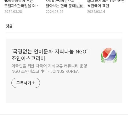
🐇깡총깡총이 무슨
<정답>📢미신으로
📚교과서에는 없는 🌟찐
뜻일까?(한국말을 더
알아보는 한국 문화🇰🇷
🌟한국어 표현
생동감 있게 하려면?)
2024.03.28
2024.03.26
2024.03.14
댓글
'국경없는 언어문화 지식나눔 NGO' |
조인어스코리아
외국인을 위한 다국어 지식교류 커뮤니티 운영
NGO 조인어스코리아 - JOINUS KOREA
구독하기