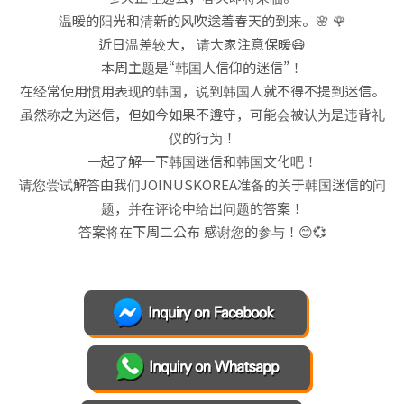
温暖的阳光和清新的风吹送着春天的到来。
🌸
🌹
近日温差较大， 请大家注意保暖
😷
本周主题是“韩国人信仰的迷信”！
在经常使用惯用表现的韩国，说到韩国人就不得不提到迷信。
虽然称之为迷信，但如今如果不遵守，可能会被认为是违背礼
仪的行为！
一起了解一下韩国迷信和韩国文化吧！
请您尝试解答由我们JOINUSKOREA准备的关于韩国迷信的问
题，并在评论中给出问题的答案！
答案将在下周二公布 感谢您的参与！
😊
💞