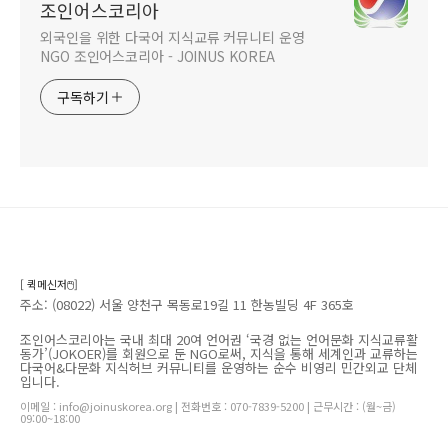
조인어스코리아
외국인을 위한 다국어 지식교류 커뮤니티 운영
NGO 조인어스코리아 - JOINUS KOREA
구독하기
[ 퀵메신저🖱️]
주소: (08022) 서울 양천구 목동로19길 11 한농빌딩 4F 365호
조인어스코리아는 국내 최대 20여 언어권 ‘국경 없는 언어문화 지식교류활
동가’(JOKOER)를 회원으로 둔 NGO로써, 지식을 통해 세계인과 교류하는
다국어&다문화 지식허브 커뮤니티를 운영하는 순수 비영리 민간외교 단체
입니다.
이메일 : info@joinuskorea.org | 전화번호 : 070-7839-5200 | 근무시간 : (월~금)
09:00~18:00