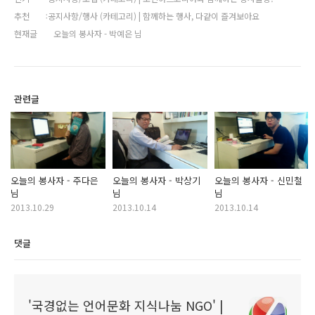
추천
공지사항/행사 (카테고리) | 함께하는 행사, 다같이 즐겨보아요
현재글
오늘의 봉사자 - 박예은 님
관련글
오늘의 봉사자 - 주다은
오늘의 봉사자 - 박상기
오늘의 봉사자 - 신민철
님
님
님
2013.10.29
2013.10.14
2013.10.14
댓글
'국경없는 언어문화 지식나눔 NGO' |