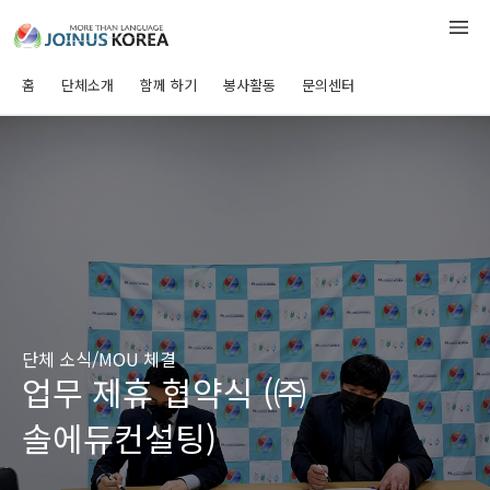
홈
단체소개
함께 하기
봉사활동
문의센터
단체 소식/MOU 체결
업무 제휴 협약식 (㈜
솔에듀컨설팅)