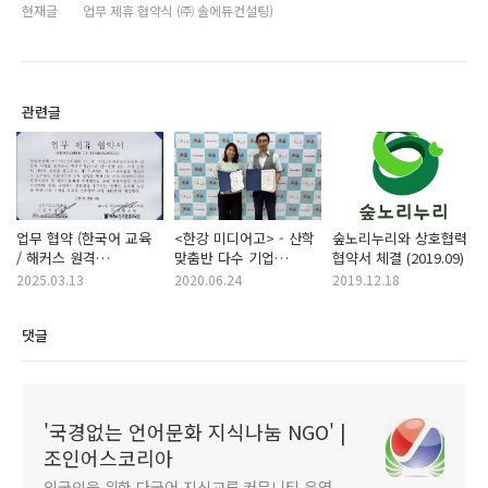
현재글
업무 제휴 협약식 (㈜ 솔에듀컨설팅)
관련글
업무 협약 (한국어 교육
<한강 미디어고> - 산학
숲노리누리와 상호협력
/ 해커스 원격
맞춤반 다수 기업
협약서 체결 (2019.09)
평생교육원)
(협단체) - 특성화고
2025.03.13
2020.06.24
2019.12.18
취업/채용 협약서
댓글
'국경없는 언어문화 지식나눔 NGO' |
조인어스코리아
외국인을 위한 다국어 지식교류 커뮤니티 운영