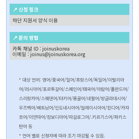
📍 신청 링크
하단 지원서 양식 이용
📍 문의 방법
카톡 채널 ID : joinuskorea
이메일 : joinus@joinuskorea.org
* 대상 언어: 영어/중국어/일어/프랑스어/독일어/이탈리아
어/러시아어/포르투갈어/스페인어/태국어/아랍어/폴란드어/
스리랑카어/스웨덴어/터키어/몽골어/네팔어/방글라데시어/
우즈벡어/베트남어/인도네시아어/말레이시아어/힌디어/카자
흐어/미얀마어/캄보디아어/따갈로그어/.키르기스어/파키스
탄어 등
* 언어 별로 신청자에 따라 조기 마감될 수 있음.