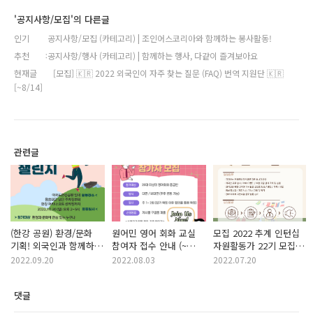
'공지사항/모집'의 다른글
인기
공지사항/모집 (카테고리) | 조인어스코리아와 함께하는 봉사활동!
추천
공지사항/행사 (카테고리) | 함께하는 행사, 다같이 즐겨보아요
현재글
[모집] 🇰🇷 2022 외국인이 자주 찾는 질문 (FAQ) 번역 지원단 🇰🇷
[~8/14]
관련글
(한강 공원) 환경/문화
원어민 영어 회화 교실
모집 2022 추계 인턴십
기획! 외국인과 함께하는
참여자 접수 안내 (~
자원활동가 22기 모집
플로깅 행사 진행 보조
8/17)
공고 (~2022.08.20)
2022.09.20
2022.08.03
2022.07.20
도우미 모집 2022.10.30
(일)
댓글