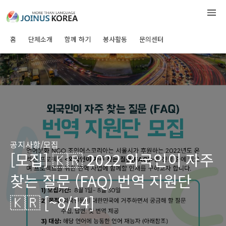
홈
단체소개
함께 하기
봉사활동
문의센터
공지사항/모집
[모집] 🇰🇷 2022 외국인이 자주
찾는 질문 (FAQ) 번역 지원단
🇰🇷 [~8/14]