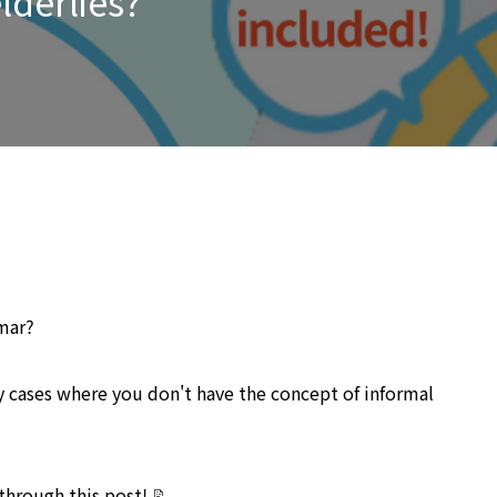
lderlies?
mar?
any cases where you don't have the concept of informal
through this post!
📝