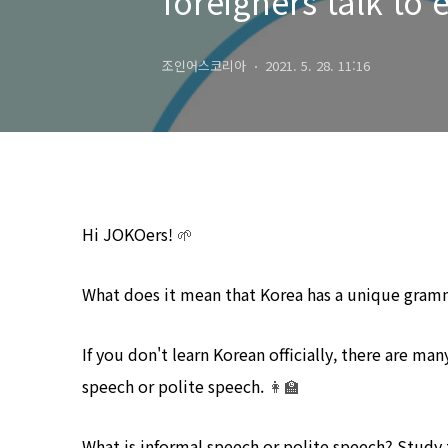
foreigners talk to e
조인어스코리아
2021. 5. 28. 11:16
Hi JOKOers!
🌱
What does it mean that Korea has a unique gram
If you don't learn Korean officially, there are m
speech or polite speech.
👩‍🏫
What is informal speech or polite speech? Study 