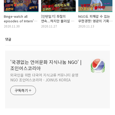
Binge-watch all
[인턴일기] 좌절의
NGO도 피해갈 수 없는
episodes of Intern's
연속...하지만 물러설 수
무한경쟁! 영광의 기획안
Diary! 👀 인턴일기
없지! (Interns' Diary)
채택 주인공은?
2020.11.30
2020.11.27
2020.11.13
1~6회까지 정주행하기!
마지막회
조인어스코리아
😂
인턴일기(Interns'
댓글
Diary) EP. 4
'국경없는 언어문화 지식나눔 NGO' |
조인어스코리아
외국인을 위한 다국어 지식교류 커뮤니티 운영
NGO 조인어스코리아 - JOINUS KOREA
구독하기