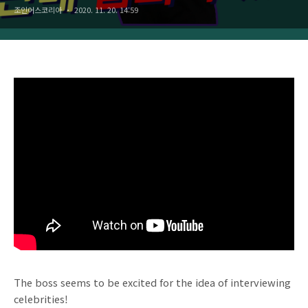
조인어스코리아
2020. 11. 20. 14:59
The boss seems to be excited for the idea of interviewing
celebrities!