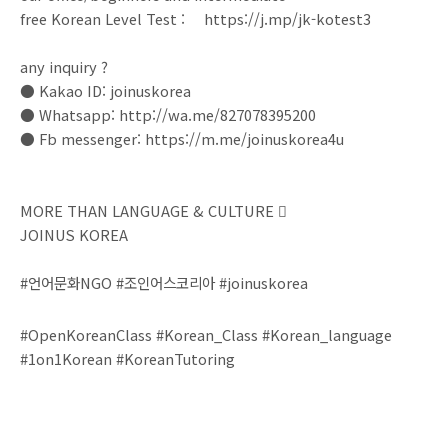
free Korean Level Test : https://j.mp/jk-kotest3⠀
⠀
any inquiry ?
● Kakao ID: joinuskorea⠀
● Whatsapp: http://wa.me/827078395200⠀
● Fb messenger: https://m.me/joinuskorea4u
⠀
⠀
MORE THAN LANGUAGE & CULTURE ‍❤‍
JOINUS KOREA
#언어문화NGO #조인어스코리아 #joinuskorea
#OpenKoreanClass #Korean_Class #Korean_language
#1on1Korean #KoreanTutoring