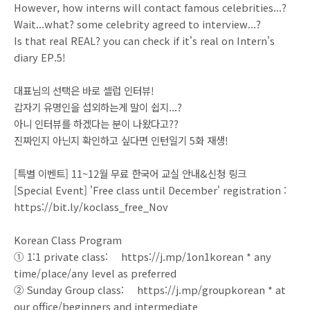
However, how interns will contact famous celebrities...?
Wait...what? some celebrity agreed to interview...?
Is that real REAL? you can check if it's real on Intern's
diary EP.5!
대표님의 선택은 바로 셀럽 인터뷰!
갑자기 유명인을 섭외하는게 말이 쉽지...?
아니 인터뷰를 하겠다는 분이 나왔다고??
진짜인지 아닌지 확인하고 싶다면 인턴일기 5화 재생!
[특별 이벤트] 11~12월 무료 한국어 교실 안내&신청 링크
[Special Event] 'Free class until December' registration :
https://bit.ly/koclass_free_Nov
Korean Class Program⠀
① 1:1 private class: https://j.mp/1on1korean * any
time/place/any level as preferred⠀
② Sunday Group class: https://j.mp/groupkorean * at
our office/beginners and intermediate ⠀