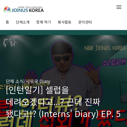
홈
단체소개
함께 하기
봉사활동
문의센터
단체 소식/사무국 Diary
[인턴일기] 셀럽을
데려오겠다고...? 근데 진짜
됐다고!? (Interns' Diary) EP. 5