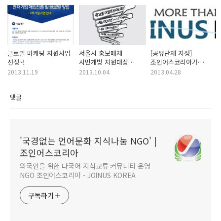
글로벌 마케팅 지원사업
서울시 홍보매체
[공유단체 지정]
선정~!
시민개방 지원대상
조인어스코리아가
선정!! ^^
공유단체로
2013.11.19
2013.10.04
2013.04.28
지정되었습니다. :)
댓글
'국경없는 언어문화 지식나눔 NGO' |
조인어스코리아
외국인을 위한 다국어 지식교류 커뮤니티 운영
NGO 조인어스코리아 - JOINUS KOREA
구독하기