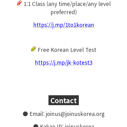
1:1 C
lass (any time/place/any level
preferred)
https://j.mp/1to1korean
Free Korean Level Test
https://j.mp/jk-kotest3
Contact
●
Email: joinus@joinuskorea.org
●
Kakao ID: joinuskorea