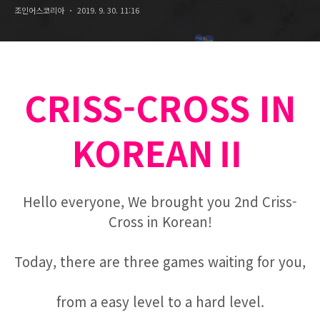
조인어스코리아
2019. 9. 30. 11:16
CRISS-CROSS IN
KOREANⅡ
Hello everyone,
We brought you 2nd Criss-
Cross in Korean!
Today, there are three games waiting for you,
from a easy level to a hard level.