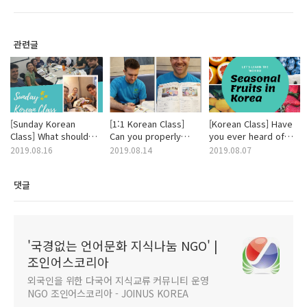
관련글
[Sunday Korean
[1:1 Korean Class]
[Korean Class] Have
Class] What should
Can you properly
you ever heard of
be done for a
translate "long
bokbunja?
2019.08.16
2019.08.14
2019.08.07
successful weekend?
straight hair" in
Korean?
댓글
'국경없는 언어문화 지식나눔 NGO' |
조인어스코리아
외국인을 위한 다국어 지식교류 커뮤니티 운영
NGO 조인어스코리아 - JOINUS KOREA