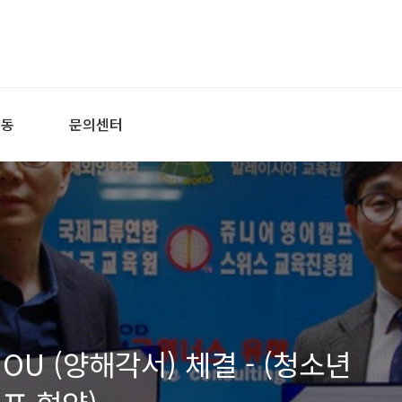
활동
문의센터
U (양해각서) 체결 - (청소년