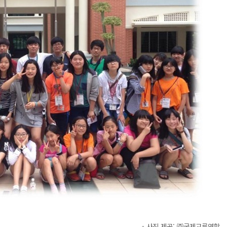
- 사진
제공: ㈜국제교류연합