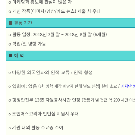
o 마케팅과 홍보에 관심이 많은 자 
o 개인 작품(이미지/영상/카드 뉴스) 제출 시 우대
■ 활동 기간
o 활동 일정: 2018년 2월 말 ~ 2018년 8월 말 (6개월)  

o 학업/일 병행 가능
■ 혜 택
o 다양한 외국인과의 인적 교류 / 인맥 형성
(
단, 명함 제작 희망자 한해 별도 신청| 실비 소요 /
기자단 
o 입회비: 없음 
o 행정안전부 1365 자원봉사시간 인정 
(활동가 별 평균 약 200 시간 이
 조인어스코리아 인턴십 지원시 우대
o
 기관 대외 활동 수료증 수여
o