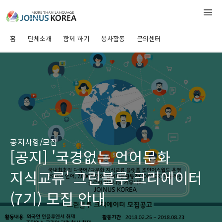
홈
단체소개
함께 하기
봉사활동
문의센터
공지사항/모집
[공지] '국경없는 언어문화
지식교류' 그린블루 크리에이터
(7기) 모집 안내