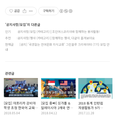
공감
구독하기
'공지사항/모집'의 다른글
인기
공지사항/모집 (카테고리) | 조인어스코리아와 함께하는 봉사활동!
추천
공지사항/행사 (카테고리) | 함께하는 행사, 다같이 즐겨보아요
현재글
[공지] '국경없는 언어문화 지식교류' 그린블루 크리에이터 (7기) 모집 안
내
관련글
[모집] 아프리카 감비아
[모집 중📢] 싱가폴 &
2018 동계 인턴쉽
학생 초청 한국어 교육
말레이시아 2개국 연계
자원활동가 9기
봉사자 / 보조교사 모집
명문사립 특별반
모집공고 ( ~ 2017. 12.
2018.05.04
2018.04.12
2017.11.28